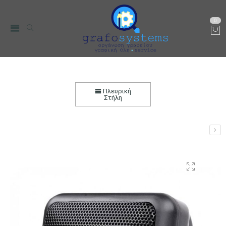
0
Ηχείο CB Εξωτερικό 2″ 5W 8Ω Sunker
Αρχική
Ήχος
Πλευρική
Στήλη