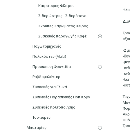
Καφετιέρες Φίλτρου
Ηλε
Σιδερώστρες - Σιδερόπανα
Δια
Σκούπες Σαρώματος Χειρός
Τρο
Συσκευές παραγωγής Καφέ
εξο
Παγωτομηχανές
-2 μ
-δυ
Πολυκόφτες (Multi)
-με
Προσωπική Φροντίδα
-έν
-έν
Ραβδομπλέντερ
-λε
-αυ
Συσκευές για Γλυκά
Τεχ
Συσκευές Παρασκευής Ποπ Κορν
Μον
Συσκευές πολτοποίησης
Φορ
Ακρί
Τοστιέρες
Οθό
Τρο
Μπαταρίες