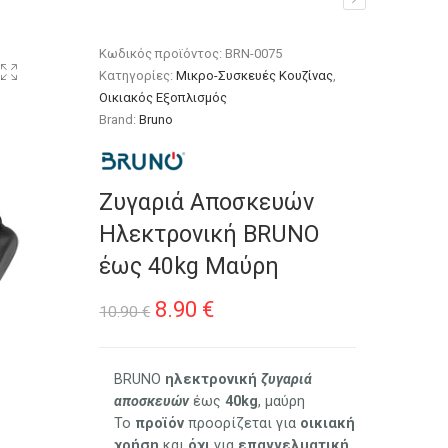
ύρη
Κωδικός προϊόντος:
BRN-0075
Κατηγορίες:
Μικρο-Συσκευές Κουζίνας
,
Οικιακός Εξοπλισμός
Brand:
Bruno
Ζυγαριά Αποσκευών
Ηλεκτρονική BRUNO
έως 40kg Μαύρη
Original
Η
8.90
€
10.90
€
price
τρέχουσα
was:
τιμή
BRUNO
ηλεκτρονική
ζυγαριά
αποσκευών
έως
40kg
, μαύρη
10.90 €.
είναι:
Το
προϊόν
προορίζεται για
οικιακή
χρήση
και
όχι
για
επαγγελματική