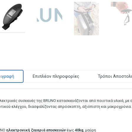
ιγραφή
Επιπλέον πληροφορίες
Τρόποι Αποστολ
ηλεκτρικές συσκευές της BRUNO κατασκευάζονται από ποιοτικά υλικά, με
οτικού ελέγχου, διασφαλίζοντας απρόσκοπτη, αξιόπιστη και μακρoχρόνια 
UNO
ηλεκτρονική
ζυγαριά
αποσκευών
έως
40kg
, μαύρη