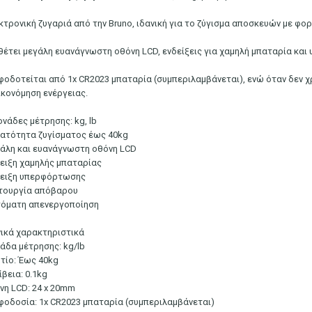
κτρονική ζυγαριά από την Bruno, ιδανική για το ζύγισμα αποσκευών με φο
θέτει μεγάλη ευανάγνωστη οθόνη LCD, ενδείξεις για χαμηλή μπαταρία κα
φοδοτείται από 1x CR2023 μπαταρία (συμπεριλαμβάνεται), ενώ όταν δεν χ
ικονόμηση ενέργειας.
ονάδες μέτρησης: kg, lb
νατότητα ζυγίσματος έως 40kg
γάλη και ευανάγνωστη οθόνη LCD
δειξη χαμηλής μπαταρίας
δειξη υπερφόρτωσης
ιτουργία απόβαρου
τόματη απενεργοποίηση
νικά χαρακτηριστικά
άδα μέτρησης: kg/lb
τίο: Έως 40kg
βεια: 0.1kg
νη LCD: 24 x 20mm
φοδοσία: 1x CR2023 μπαταρία (συμπεριλαμβάνεται)