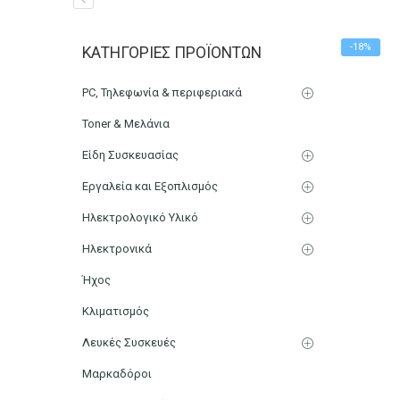
Ζυγαριά Αποσκευών Ηλε
-18%
ΚΑΤΗΓΟΡΊΕΣ ΠΡΟΪΌΝΤΩΝ
Αρχική
Μικρο-Συσκευές Κουζίνας
Οικιακός Εξοπλισμ
PC, Τηλεφωνία & περιφεριακά
Toner & Μελάνια
Είδη Συσκευασίας
Εργαλεία και Εξοπλισμός
Ηλεκτρολογικό Υλικό
Ηλεκτρονικά
Ήχος
Κλιματισμός
Λευκές Συσκευές
Μαρκαδόροι