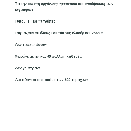
Για την
σωστή
οργάνωση
,
προστασία
και
αποθήκευση
των
εγγράφων
Τύπου “Π” με
11 τρύπες
Ταιριάζουν σε
όλους
του
τύπους
κλασέρ
και
ντοσιέ
Δεν τσαλακώνουν
Χωράνε μέχρι και
40 φύλλα
η
καθεμία
Δεν γλιστράνε
Διατίθενται σε πακέτο των
100
τεμαχίων