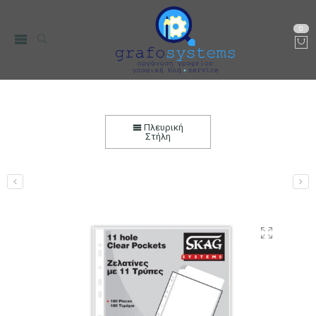
0
Ζελατίνες Α4 Τρύπα Νο 5 SKAG 100 τεμ.
Αρχική
Χαρτικά-Είδη Γραφείου
Αρχειοθέτηση
Κλασέρ
Πλευρική
Στήλη