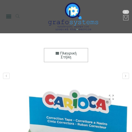
0
Διορθωτική Ταινία Carioca 5mm x 20m
Αρχική
Χαρτικά-Είδη Γραφείου
Διορθωτικά
Πλευρική
Στήλη