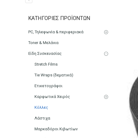
Δεματικό Καλωδίων Ται
ΚΑΤΗΓΟΡΊΕΣ ΠΡΟΪΌΝΤΩΝ
Αρχική
Ηλεκτρονικά
Καλώδια
PC, Τηλεφωνία & περιφεριακά
Toner & Μελάνια
Είδη Συσκευασίας
Stretch Films
Tie Wraps (δεματικά)
Ετικετογράφοι
Καρφωτικά Χειρός
Κόλλες
Λάστιχα
Μαρκαδόροι Κιβωτίων