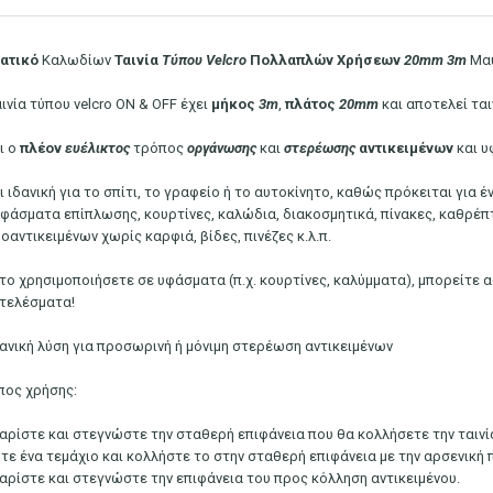
ατικό
Καλωδίων
Ταινία
Τύπου
Velcro
Πολλαπλών
Χρήσεων
20mm 3m
Μα
ινία τύπου velcro ON & OFF έχει
μήκος
3m
,
πλάτος
20mm
και αποτελεί τα
ι ο
πλέον
ευέλικτος
τρόπος
οργάνωσης
και
στερέωσης
αντικειμένων
και υ
ι ιδανική για το σπίτι, το γραφείο ή το αυτοκίνητο, καθώς πρόκειται για
υφάσματα επίπλωσης, κουρτίνες, καλώδια, διακοσμητικά, πίνακες, καθρέπ
οαντικειμένων χωρίς καρφιά, βίδες, πινέζες κ.λ.π.
 το χρησιμοποιήσετε σε υφάσματα (π.χ. κουρτίνες, καλύμματα), μπορείτε 
τελέσματα!
δανική λύση για προσωρινή ή μόνιμη στερέωση αντικειμένων
πος χρήσης:
αρίστε και στεγνώστε την σταθερή επιφάνεια που θα κολλήσετε την ταινία
τε ένα τεμάχιο και κολλήστε το στην σταθερή επιφάνεια με την αρσενική 
αρίστε και στεγνώστε την επιφάνεια του προς κόλληση αντικειμένου.