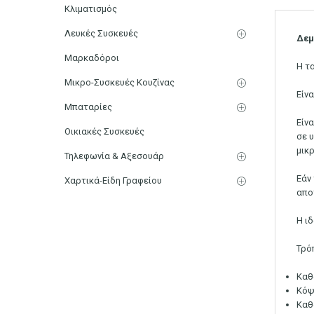
Κλιματισμός
Λευκές Συσκευές
Δεμ
Μαρκαδόροι
Η τα
Μικρο-Συσκευές Κουζίνας
Είνα
Μπαταρίες
Είνα
Οικιακές Συσκευές
σε 
μικρ
Τηλεφωνία & Αξεσουάρ
Εάν
Χαρτικά-Είδη Γραφείου
απο
Η ι
Τρό
Καθ
Κόψ
Καθ