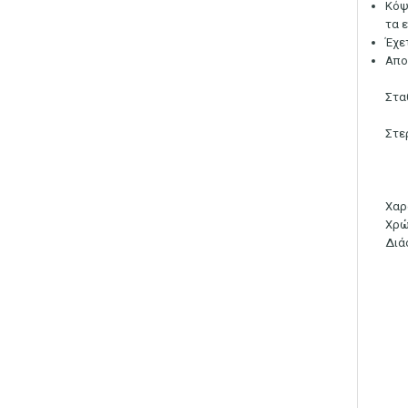
Κόψ
τα 
Έχε
Απο
Στα
Στε
Χαρ
Χρώ
Διά