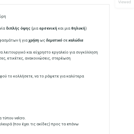
Viewed
ύρη
ινία
διπλής
όψης
(μια
αρσενική
και μια
θηλυκή
)
φασμάτων ή για
χρήση
ως
δεματικό
σε
καλώδια
 ένα λειτουργικό και εύχρηστο εργαλείο για συγκόλληση
τες, ετικέτες, ανακοινώσεις, στερέωση
αφού το κολλήσετε, να το ράψετε για καλύτερα
 τύπου velcro.
πλευρά (που έχει τις ακίδες) προς τα επάνω