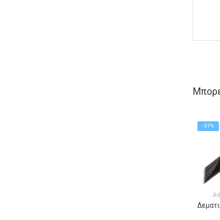
Μπορε
-51%
7.