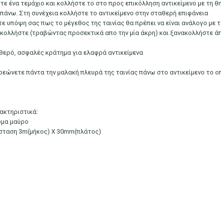
τε ένα τεμάχιο και κολλήστε το στο προς επικόλληση αντικείμενο με τη θ
επάνω. Στη συνέχεια κολλήστε το αντικείμενο στην σταθερή επιφάνεια
τε υπόψη σας πως το μέγεθος της ταινίας θα πρέπει να είναι ανάλογο με 
κολλήστε (τραβώντας προσεκτικά απο την μία άκρη) και ξανακολλήστε ά
θερό, ασφαλές κράτημα για ελαφρά αντικείμενα
ρεώνετε πάντα την μαλακή πλευρά της ταινίας πάνω στο αντικείμενο το 
ακτηριστικά:
μα μαύρο
σταση 3m(μήκος) X 30mm(πλάτος)