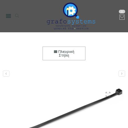
0
Δεματικά Καλωδίων 30cmx3,6mm (Τie-wraps)
Μαύρα 100 τεμ.
Πλευρική
Στήλη
Αρχική
Ηλεκτρονικά
Καλώδια