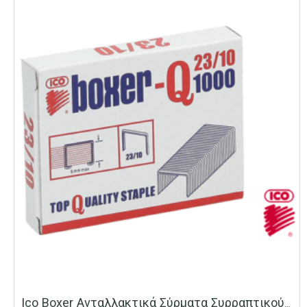
Ico Boxer Ανταλλακτικά Σύρματα Συρραπτικού No 23/10 1000 Τεμ/κουτί