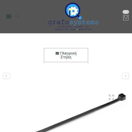
0
Δεματικά Καλωδίων 20cmx4,8mm (Τie-wraps)
Μαύρο 100 τεμ.
Πλευρική
Στήλη
Αρχική
Ηλεκτρονικά
Καλώδια