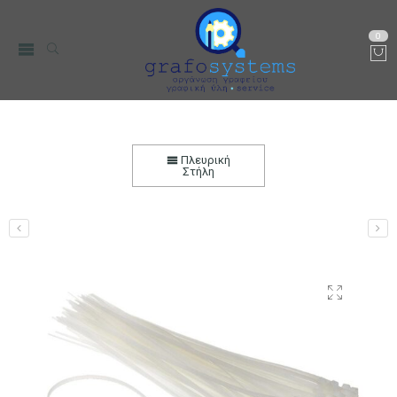
0
Δεματικά Καλωδίων 20cmx3,6mm (Τie-wraps)
Διάφανα 100 τεμ.
Πλευρική
Στήλη
Αρχική
Ηλεκτρονικά
Καλώδια