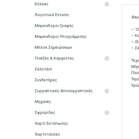
Κόλλες
Λογιστικά Έντυπα
Δεμ
Μαρκαδόροι Γραφής
– 1
– Κ
Μαρκαδόροι Υπογράμμισης
– Ι
Μπλοκ Σημειώσεων
– Σ
Πινέζες & Καρφίστες
Τεχ
Μήκ
Σελοτέιπ
Πλά
Τεμά
Συνδετήρες
Χρώ
Συρραπτικές-Αποσυρραπτικές
Μηχανές
Σφραγίδες
Χαρτί Εκτύπωσης
Χαρτοταινίες