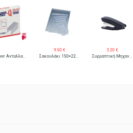
9.50
€
3.20
€
Ico Boxer Ανταλλακτικά Σύρματα Συρραπτικού No 23/13 1000 Τεμ/κουτί
Σακουλάκι 150×220 Πλαστικό Με Κλείσιμο Zip 100 Τεμ.
Συρραπτική Μηχανή Sax 319 Χειρός