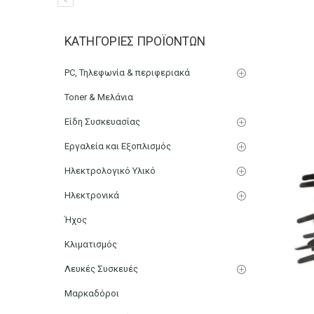
Δεματικά Καλωδίων 12cm
ΚΑΤΗΓΟΡΊΕΣ ΠΡΟΪΌΝΤΩΝ
Αρχική
Ηλεκτρονικά
Καλώδια
PC, Τηλεφωνία & περιφεριακά
Toner & Μελάνια
Είδη Συσκευασίας
Εργαλεία και Εξοπλισμός
Ηλεκτρολογικό Υλικό
Ηλεκτρονικά
Ήχος
Κλιματισμός
Λευκές Συσκευές
Μαρκαδόροι