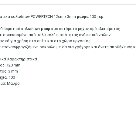
ατικά καλωδίων POWERTECH 12cm x 3mm
μαύρα
100 τεμ.
00 δεματικά καλωδίων
μαύρα
με αυτόματο μηχανισμό κλεισίματος
ατασκευασμένα από πολύ καλής ποιότητας ανθεκτικό νάιλον
δανικά για χρήση στο σπίτι και στο χώρο εργασίας
ε επανασφραγιζόμενη σακούλα με zip για γρήγορη και άνετη αποθήκευση κ
νικά Χαρακτηριστικά
ος: 120 mm
τος: 3 mm
χια: 100
μα: Μαύρο