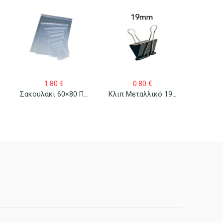
-8%
1.80
€
0.80
€
1.3
Σακουλάκι 60×80 Πλαστικό Με Κλείσιμο Zip 100 Τεμ.
Κλιπ Μεταλλικό 19mm/12 Τεμ.