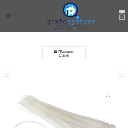
0
Δεματικά Καλωδίων 12cmx3mm (Τie-wraps)
Λευκά 100 τεμ.
Πλευρική
Στήλη
Αρχική
Ηλεκτρονικά
Καλώδια