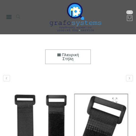
0
Δεματικά Καλωδίων Ιμάντας 60cmx2cm Τύπου
Velcro Μαύρος 10 τεμ.
Πλευρική
Στήλη
Αρχική
Ηλεκτρονικά
Καλώδια