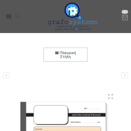
0
Δελτίο Παραγγελίας, 2πλότυπο, Αυτογραφικό
Αρχική
Χαρτικά-Είδη Γραφείου
Λογιστικά Έντυπα
Πλευρική
Στήλη