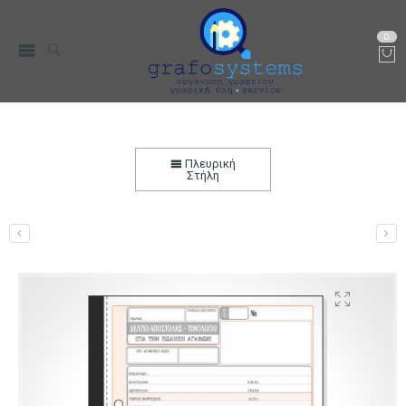
0
Δελτίο Αποστολής-Τιμολόγιο Πώλησης,
2πλότυπο, Μία στήλη Φ.Π.Α., Αυτογραφικό
Πλευρική
Στήλη
Αρχική
Χαρτικά-Είδη Γραφείου
Λογιστικά Έντυπα