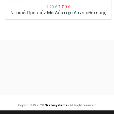
Original
Η
1.00
€
1.20
€
Ντοσιέ Πρεσπάν Με Λάστιχο Αρχειοθέτησης
price
τρέχουσα
was:
τιμή
1.20 €.
είναι:
1.00 €.
Copyright © 2020
Grafosystems
- All Right reserved!