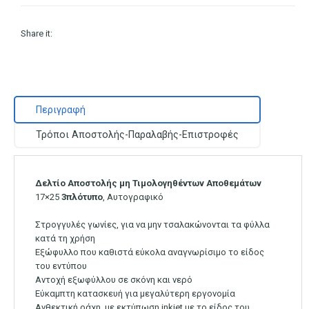
Share it:
Περιγραφή
Τρόποι Αποστολής-Παραλαβής-Επιστροφές
Δελτίο
Αποστολής
μη Τιμολογηθέντων Αποθεμάτων
17×25
3πλότυπο
, Αυτογραφικό
Στρογγυλές γωνίες, για να μην τσαλακώνονται τα φύλλα
κατά τη χρήση
Εξώφυλλο που καθιστά εύκολα αναγνωρίσιμο το είδος
του εντύπου
Αντοχή εξωφύλλου σε σκόνη και νερό
Εύκαμπτη κατασκευή για μεγαλύτερη εργονομία
Ανθεκτική ράχη, με εκτύπωση inkjet με το είδος του