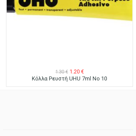
Original
Η
1.20
€
1.30
€
Κόλλα Ρευστή UHU 7ml No 10
price
τρέχουσα
was:
τιμή
1.30 €.
είναι:
1.20 €.