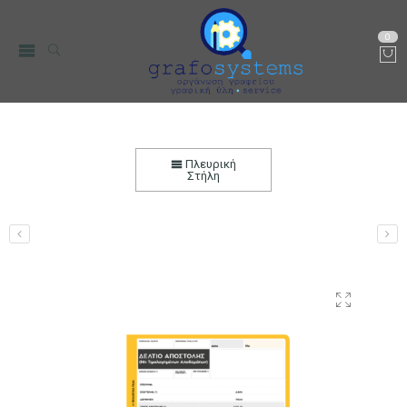
0
Δελτίο Αποστολής μη Τιμολογηθέντων
Αποθεμάτων 17×25 3πλότυπο, Αυτογραφικό
Πλευρική
Στήλη
Αρχική
Χαρτικά-Είδη Γραφείου
Λογιστικά Έντυπα