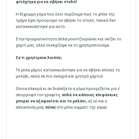
φτιάχτηκε για να σβήνει στυλό!
Η δίχρωμη γόμα που όλοι νομίζουμε πως το μπλε της
τμήμα έχει προορισμό να σβήνει το στυλό, τελικά δεν
κατασκευάστηκε για αυτό…
Στην πραγματικότητα απλά μουντζουρώνει και σκίζει το
χαρτί μας, αλλά συνεχίζαμε να το χρησιμοποιούμε.
Σε τι χρησίμευε λοιπόν;
Το μπλε μέρος κατασκευάστηκε για να σβήνει επίσης το
μολύβι, αλλά σε πιο σκληρά και χοντρά χαρτιά.
Όποια πλευρά κι αν διαλέξετε η γόμα προορίζεται για ν’
απορροφά τον γραφίτη,
απλά σε κάποιες επιφάνειες
μπορεί να εξαφανίσει και το μελάνι,
εξ ού και η
απεικόνιση μιας
πένας
στο μπλε κομμάτι της γόμας.