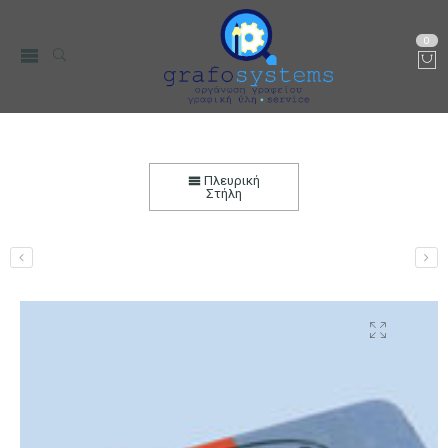
0
Γόμα Centrum Δίχρωμη 80388
Αρχική
Χαρτικά-Είδη Γραφείου
Γραφική Ύλη
Γόμες
Πλευρική
Στήλη