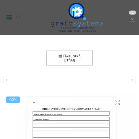
0
Βιβλίο Υποδείξεων Tεχνικού Ασφαλείας
Αρχική
Χαρτικά-Είδη Γραφείου
Λογιστικά Έντυπα
Πλευρική
Στήλη
-82%