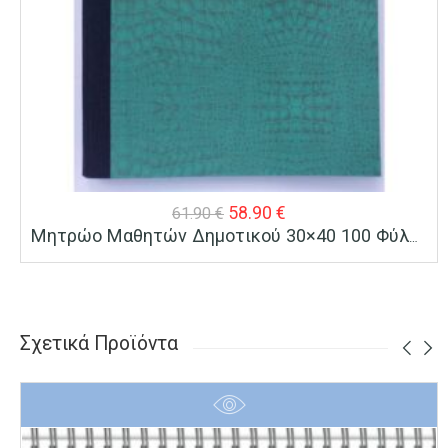
Original
Η
58.90
€
61.90
€
Μητρώο Μαθητών Δημοτικού 30×40 100 Φύλλα
price
τρέχουσα
was:
τιμή
61.90 €.
είναι:
58.90 €.
Σχετικά Προϊόντα