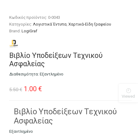
Κωδικός προϊόντος:
0-0043
Κατηγορίες:
Λογιστικά Έντυπα
,
Χαρτικά-Είδη Γραφείου
Brand:
LogiGraf
Βιβλίο Υποδείξεων Tεχνικού
Ασφαλείας
Διαθεσιμότητα:
Εξαντλημένο
Original
Η
1.00
€
5.50
€
Viewed
price
τρέχουσα
was:
τιμή
Βιβλίο Υποδείξεων Tεχνικού
Ασφαλείας
5.50 €.
είναι:
1.00 €.
Εξαντλημένο