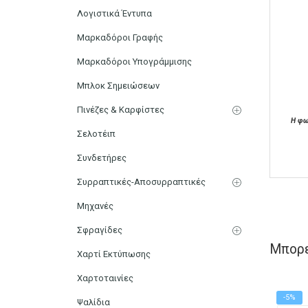
Λογιστικά Έντυπα
Μαρκαδόροι Γραφής
Μαρκαδόροι Υπογράμμισης
Μπλοκ Σημειώσεων
Πινέζες & Καρφίστες
Η φω
Σελοτέιπ
Συνδετήρες
Συρραπτικές-Αποσυρραπτικές
Μηχανές
Σφραγίδες
Μπορε
Χαρτί Εκτύπωσης
Χαρτοταινίες
-5%
Ψαλίδια