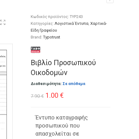
Κωδικός προϊόντος:
TYP243
Κατηγορίες:
Λογιστικά Έντυπα
,
Χαρτικά-
Είδη Γραφείου
Brand:
Typotrust
Βιβλίο Προσωπικού
Οικοδομών
Διαθεσιμότητα:
Σε απόθεμα
Original
Η
1.00
€
7.90
€
price
τρέχουσα
was:
τιμή
Έντυπο καταγραφής
προσωπικού που
7.90 €.
είναι:
απασχολείται σε
1.00 €.