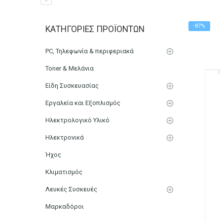
Βιβλίο Προσωπικού Οικ
-87%
ΚΑΤΗΓΟΡΊΕΣ ΠΡΟΪΌΝΤΩΝ
Αρχική
Χαρτικά-Είδη Γραφείου
Λογιστικά Έντυπα
PC, Τηλεφωνία & περιφεριακά
Toner & Μελάνια
Είδη Συσκευασίας
Εργαλεία και Εξοπλισμός
Ηλεκτρολογικό Υλικό
Ηλεκτρονικά
Ήχος
Κλιματισμός
Λευκές Συσκευές
Μαρκαδόροι