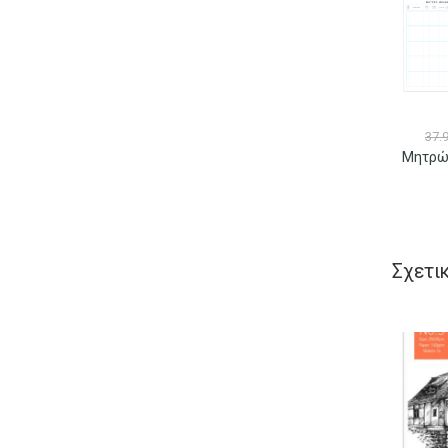
37.
Σχετι