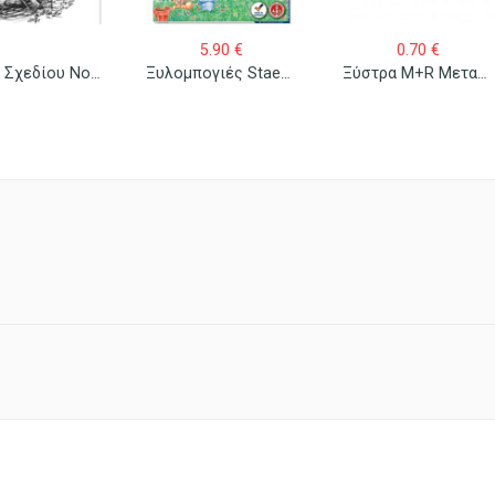
5.90
€
0.70
€
Μπλοκ Σχεδίου Νο 3 25×35 (Β4)
Ξυλομπογιές Staedtler 24 Τεμ.
Ξύστρα M+R Μεταλλική