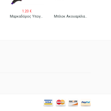
1.20
€
Μαρκαδόρος Υπογράμμισης Stabilo Boss Φωσφοριζέ
Μπλοκ Ακουαρέλας Νο 4