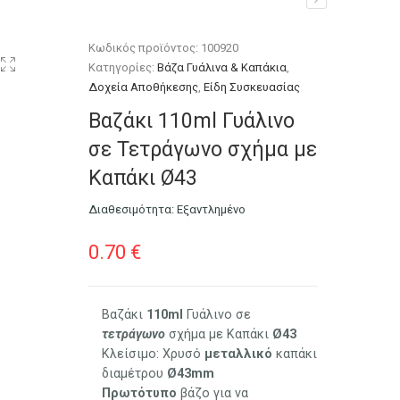
43
Κωδικός προϊόντος:
100920
Κατηγορίες:
Βάζα Γυάλινα & Καπάκια
,
Δοχεία Αποθήκεσης
,
Είδη Συσκευασίας
Βαζάκι 110ml Γυάλινο
σε Τετράγωνο σχήμα με
Καπάκι Ø43
Διαθεσιμότητα:
Εξαντλημένο
0.70
€
Βαζάκι
110ml
Γυάλινο σε
τετράγωνο
σχήμα με Καπάκι
Ø43
Κλείσιμο: Χρυσό
μεταλλικό
καπάκι
διαμέτρου
Ø43mm
Πρωτότυπο
βάζο για να