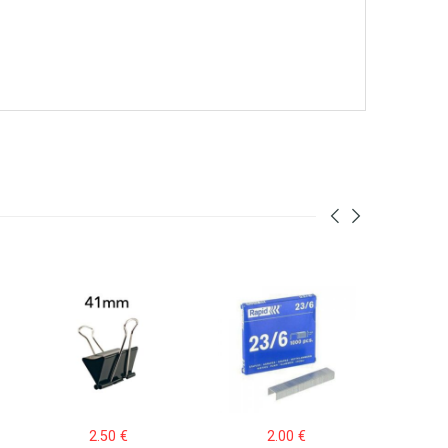
2.50
€
2.00
€