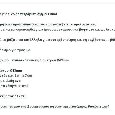
ο
γυάλινο
σε
τετράγωνο
σχήμα
110ml
ορφο
και
πρωτότυπο
βάζο για να
αναδείξετε
τα
προϊόντα
σας
ρεί να χρησιμοποιηθεί για
κέρασμα
σε
γάμους
και
βαφτίσια
και ως
διακ
ά τα
βάζα
είναι
κατάλληλα
για
κονσερβοποίηση
και
σφραγίζονται
με
βύ
άλληλο για τρόφιμα
χρυσό
μεταλλικό
καπάκι, διαμέτρου
Ø43mm
ίσιμο
:
Ø43mm
στάσεις
:
6
cm x
7
cm
ώμα
:
Διάφανο
ητικότητα
:
110ml
κευασία: 112 τεμ.
 ποσότητα
άνω
των
2 συσκευασιών
ισχύουν
τιμές
χονδρικής. Ρωτήστε
μας!