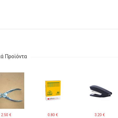
κά Προϊόντα
2.50
€
0.80
€
3.20
€