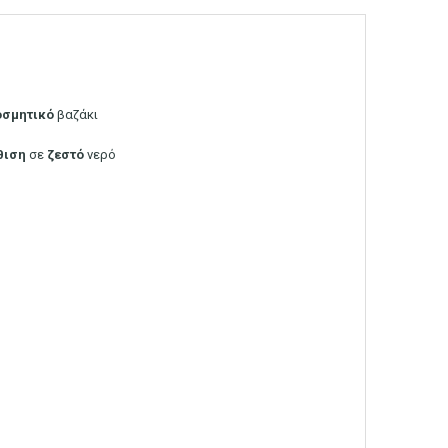
οσμητικό
βαζάκι
θιση
σε
ζεστό
νερό