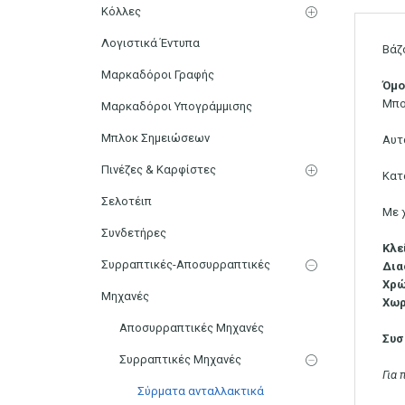
Κόλλες
Λογιστικά Έντυπα
Βάζ
Μαρκαδόροι Γραφής
Όμ
Μπο
Μαρκαδόροι Υπογράμμισης
Μπλοκ Σημειώσεων
Αυτ
Πινέζες & Καρφίστες
Κατ
Σελοτέιπ
Με 
Συνδετήρες
Κλε
Συρραπτικές-Αποσυρραπτικές
Δια
Χρ
Μηχανές
Χωρ
Αποσυρραπτικές Μηχανές
Συσ
Συρραπτικές Μηχανές
Για
Σύρματα ανταλλακτικά