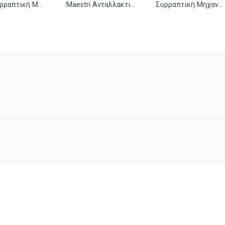
Αποσυρραπτική Μηχανή Τανάλια DL-1202
Maestri Ανταλλακτικά Σύρματα Συρραπτικού No 64 2000 Τεμ/κουτί
Συρραπτική Μηχανή Sax 319 Χειρός