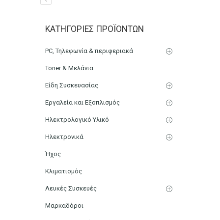
Βαζάκι 110ml Γυάλινο σ
ΚΑΤΗΓΟΡΊΕΣ ΠΡΟΪΌΝΤΩΝ
Αρχική
Μικρο-Συσκευές Κουζίνας
Οικιακός Εξοπλισμ
PC, Τηλεφωνία & περιφεριακά
Toner & Μελάνια
Είδη Συσκευασίας
Εργαλεία και Εξοπλισμός
Ηλεκτρολογικό Υλικό
Ηλεκτρονικά
Ήχος
Κλιματισμός
Λευκές Συσκευές
Μαρκαδόροι