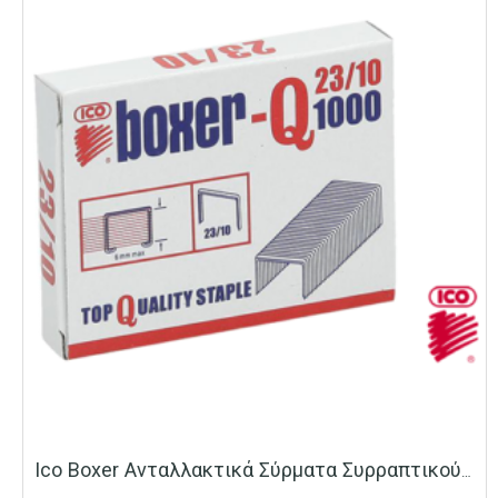
Ico Boxer Ανταλλακτικά Σύρματα Συρραπτικού No 23/10 1000 Τεμ/κουτί