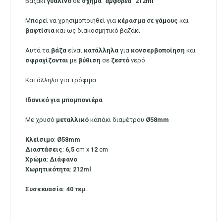
Βαζάκι
γυάλινο
σε
σχήμα
“
αμφορέα
”
212ml
Μπορεί να χρησιμοποιηθεί για
κέρασμα
σε
γάμους
και
βαφτίσια
και ως διακοσμητικό βαζάκι
Αυτά τα
βάζα
είναι
κατάλληλα
για
κονσερβοποίηση
και
σφραγίζονται
με
βύθιση
σε
ζεστό
νερό
Κατάλληλο για τρόφιμα
Ιδανικό για μπομπονιέρα
Με χρυσό
μεταλλικό
καπάκι διαμέτρου
Ø58mm
Κλείσιμο
:
Ø58mm
Διαστάσεις
:
6,5
cm x
12
cm
Χρώμα
:
Διάφανο
Χωρητικότητα
:
212ml
Συσκευασία: 40 τεμ.