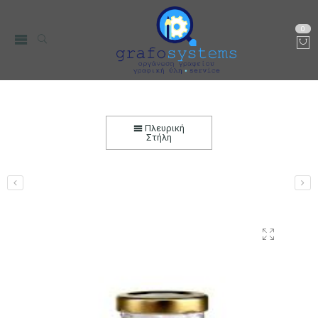
0
Βαζάκι 212ml Γυάλινο σε σχήμα “Αμφορέα” με
Καπάκι Ø58
Πλευρική
Στήλη
Αρχική
Μικρο-Συσκευές Κουζίνας
Οικιακός Εξοπλισμός
Δοχεία Αποθήκεσης