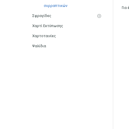
συρραπτικών
Για
Σφραγίδες
Χαρτί Εκτύπωσης
Χαρτοταινίες
Ψαλίδια