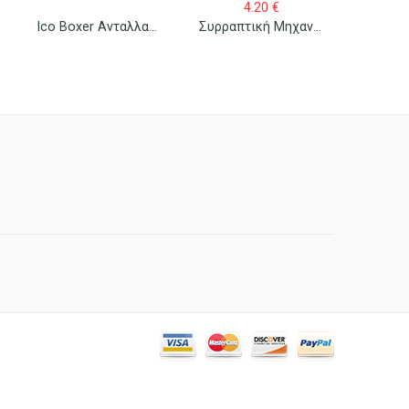
4.20
€
Ico Boxer Ανταλλακτικά Σύρματα Συρραπτικού No 23/10 1000 Τεμ/κουτί
Συρραπτική Μηχανή Maestri Mini No 10