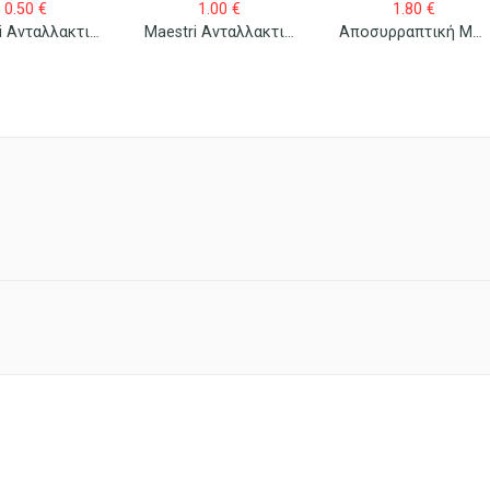
0.50
€
1.00
€
1.80
€
Maestri Ανταλλακτικά Σύρματα Συρραπτικού No 10 1000 Τεμ/κουτί
Maestri Ανταλλακτικά Σύρματα Συρραπτικού No 126 24/6 Oro 1000 Τεμ/κουτί
Αποσυρραπτική Μηχανή “καβουράκι” Ico Boxer Mini