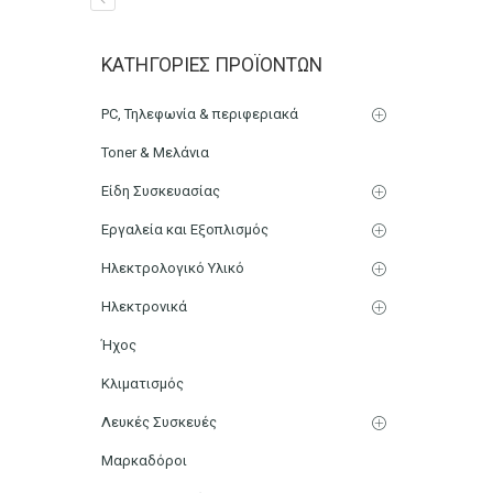
Βάζο PET 3kg Μελιού με
ΚΑΤΗΓΟΡΊΕΣ ΠΡΟΪΌΝΤΩΝ
Αρχική
Μικρο-Συσκευές Κουζίνας
Οικιακός Εξοπλισμ
PC, Τηλεφωνία & περιφεριακά
Toner & Μελάνια
Είδη Συσκευασίας
Εργαλεία και Εξοπλισμός
Ηλεκτρολογικό Υλικό
Ηλεκτρονικά
Ήχος
Κλιματισμός
Λευκές Συσκευές
Μαρκαδόροι