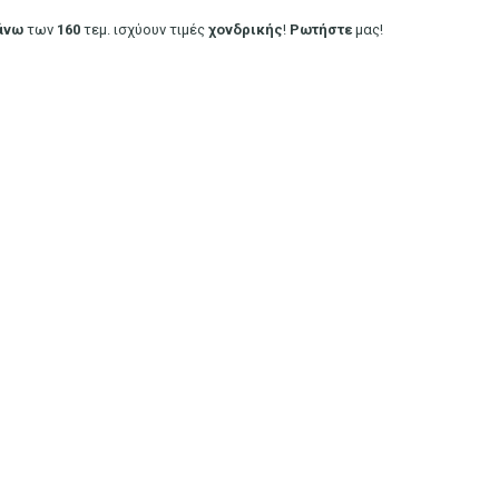
άνω
των
160
τεμ. ισχύουν τιμές
χονδρικής
!
Ρωτήστε
μας!