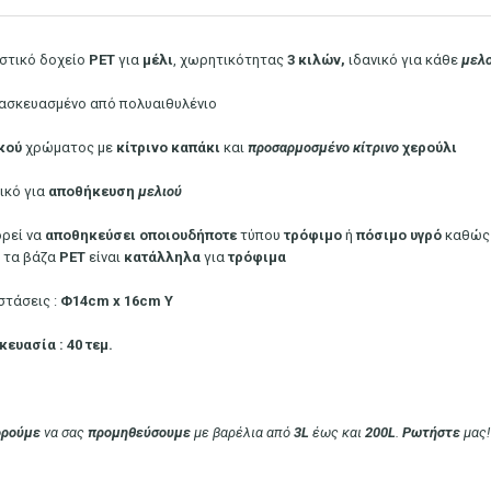
στικό δοχείο
ΡΕΤ
για
μέλι
,
χωρητικότητας
3 κιλών,
ιδανικό για κάθε
μελ
ασκευασμένο από πολυαιθυλένιο
κού
χρώματος με
κίτρινο
καπάκι
και
προσαρμοσμένο
κίτρινο
χερούλι
νικό για
αποθήκευση
μελιού
ρεί να
αποθηκεύσει
οποιουδήποτε
τύπου
τρόφιμο
ή
πόσιμο
υγρό
καθώς 
τα βάζα
PET
είναι
κατάλληλα
για
τρόφιμα
στάσεις :
Φ14cm x 16cm Υ
κευασία : 40 τεμ.
ρούμε
να σας
προμηθεύσουμε
με βαρέλια από
3L
έως και
200L
.
Ρωτήστε
μας!