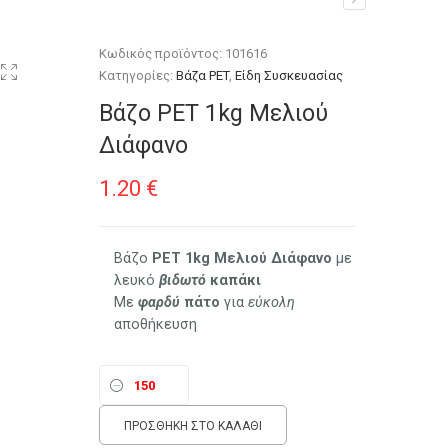
Κωδικός προϊόντος:
101616
Κατηγορίες:
Βάζα PET
,
Είδη Συσκευασίας
Βάζο PET 1kg Μελιού
Διάφανο
1.20
€
Βάζο
PET
1kg Μελιού
Διάφανο
με
λευκό
βιδωτό
καπάκι
Με
φαρδύ
πάτο
για
εύκολη
αποθήκευση
ΠΡΟΣΘΉΚΗ ΣΤΟ ΚΑΛΆΘΙ