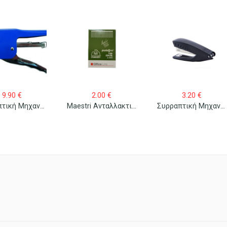
9.90
€
2.00
€
3.20
€
Συρραπτική Μηχανή Maestri Roma (Fixa) 12
Maestri Ανταλλακτικά Σύρματα Συρραπτικού No 128 24/8 Oro 2000 Τεμ/κουτί
Συρραπτική Μηχανή Sax 319 Χειρός