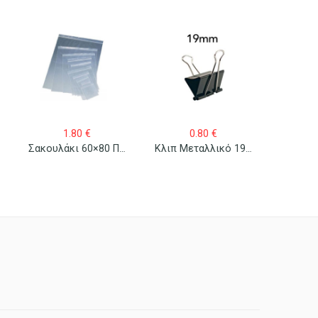
1.80
€
0.80
€
Σακουλάκι 60×80 Πλαστικό Με Κλείσιμο Zip 100 Τεμ.
Κλιπ Μεταλλικό 19mm/12 Τεμ.