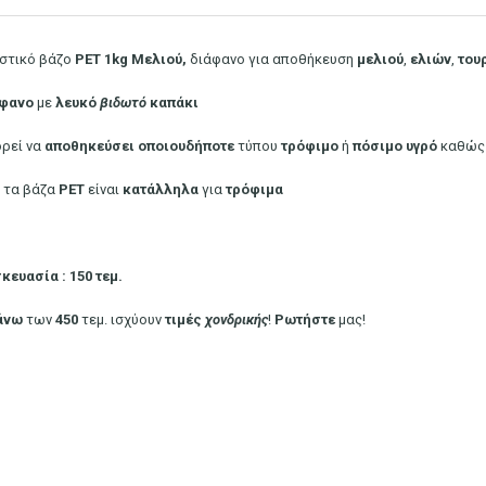
στικό βάζο
PET 1kg
Μελιού,
διάφανο για αποθήκευση
μελιού
,
ελιών
,
του
φανο
με
λευκό
βιδωτό
καπάκι
ρεί να
αποθηκεύσει
οποιουδήποτε
τύπου
τρόφιμο
ή
πόσιμο
υγρό
καθώς 
τα βάζα
PET
είναι
κατάλληλα
για
τρόφιμα
κευασία : 150 τεμ.
άνω
των
450
τεμ. ισχύουν
τιμές
χονδρικής
!
Ρωτήστε
μας!