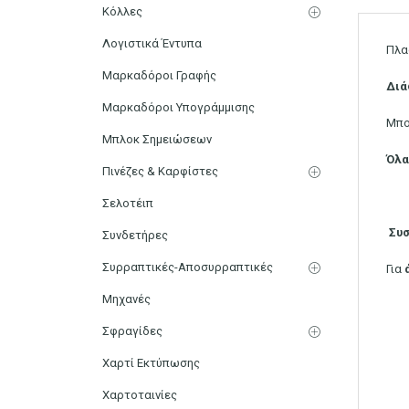
Κόλλες
Λογιστικά Έντυπα
Πλα
Μαρκαδόροι Γραφής
Διά
Μαρκαδόροι Υπογράμμισης
Μπο
Μπλοκ Σημειώσεων
Όλα
Πινέζες & Καρφίστες
Σελοτέιπ
Συσ
Συνδετήρες
Συρραπτικές-Αποσυρραπτικές
Για
Μηχανές
Σφραγίδες
Χαρτί Εκτύπωσης
Χαρτοταινίες