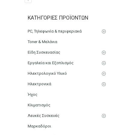
Βάζο PET 1kg Μελιού Δι
ΚΑΤΗΓΟΡΊΕΣ ΠΡΟΪΌΝΤΩΝ
Αρχική
Μικρο-Συσκευές Κουζίνας
Οικιακός Εξοπλισμ
PC, Τηλεφωνία & περιφεριακά
Toner & Μελάνια
Είδη Συσκευασίας
Εργαλεία και Εξοπλισμός
Ηλεκτρολογικό Υλικό
Ηλεκτρονικά
Ήχος
Κλιματισμός
Λευκές Συσκευές
Μαρκαδόροι