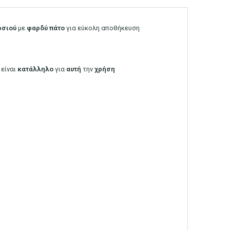
ρσιού
με
φαρδύ
πάτο
για εύκολη αποθήκευση
είναι
κατάλληλο
για
αυτή
την
χρήση