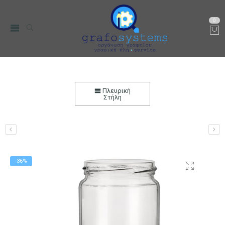
0
Βάζο 500ml Γυάλινο Σωλήνας με Καπάκι Ø66
Αρχική
Μικρο-Συσκευές Κουζίνας
Οικιακός Εξοπλισμός
Πλευρική
Δοχεία Αποθήκεσης
Στήλη
-36%