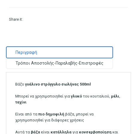
Share it:
Περιγραφή
Τρόποι Αποστολής-Παραλαβής-Επιστροφές
Βάζο
γυάλινο
στρόγγυλο σωλήνας 500ml
Μπορεί να χρησιμοποιηθεί για
γλυκό
του κουταλιού,
μέλι
,
ταχίνι
Είναι από τα
πιο
δημοφιλή
βάζα, μπορεί να
χρησιμοποιηθεί για διάφορες χρήσεις
Αυτά τα
βάζα
είναι
κατάλληλα
για
κονσερβοποίηση
και