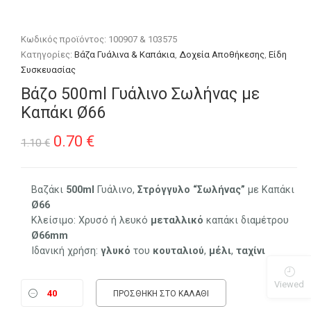
Κωδικός προϊόντος:
100907 & 103575
Κατηγορίες:
Βάζα Γυάλινα & Καπάκια
,
Δοχεία Αποθήκεσης
,
Είδη
Συσκευασίας
Βάζο 500ml Γυάλινο Σωλήνας με
Καπάκι Ø66
Original
Η
0.70
€
1.10
€
price
τρέχουσα
was:
τιμή
Βαζάκι
500ml
Γυάλινο,
Στρόγγυλο “Σωλήνας”
με Καπάκι
Ø66
1.10 €.
είναι:
Κλείσιμο: Χρυσό ή λευκό
μεταλλικό
καπάκι διαμέτρου
0.70 €.
Ø66mm
Ιδανική χρήση:
γλυκό
του
κουταλιού
,
μέλι
,
ταχίνι
Viewed
ΠΡΟΣΘΉΚΗ ΣΤΟ ΚΑΛΆΘΙ