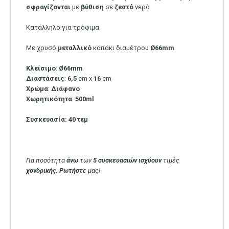
σφραγίζονται
με
βύθιση
σε
ζεστό
νερό
Κατάλληλο για τρόφιμα
Με χρυσό
μεταλλικό
καπάκι διαμέτρου
Ø66mm
Κλείσιμο
:
Ø66mm
Διαστάσεις
:
6,5
cm x
16
cm
Χρώμα
:
Διάφανο
Χωρητικότητα
:
500ml
Συσκευασία: 40 τεμ
Για ποσότητα
άνω
των
5 συσκευασιών ισχύουν
τιμές
χονδρικής. Ρωτήστε
μας!