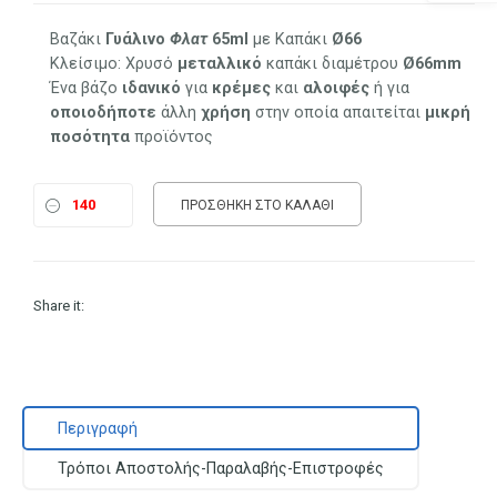
Βαζάκι
Γυάλινο
Φλατ
65ml
με Καπάκι
Ø66
Κλείσιμο: Χρυσό
μεταλλικό
καπάκι διαμέτρου
Ø66mm
Ένα βάζο
ιδανικό
για
κρέμες
και
αλοιφές
ή για
οποιοδήποτε
άλλη
χρήση
στην οποία απαιτείται
μικρή
ποσότητα
προϊόντος
ΠΡΟΣΘΉΚΗ ΣΤΟ ΚΑΛΆΘΙ
Share it:
Περιγραφή
Τρόποι Αποστολής-Παραλαβής-Επιστροφές