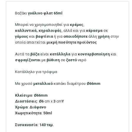
Βαζάκι
γυάλινο φλατ
65ml
Μπορεί να χρησιμοποιηθεί για
κρέμες
,
καλλυντικά,
κηραλοιφές
, αλλά και για
κέρασμα
σε
γάμους
και
βαφτίσια
ή για
οποιοδήποτε
άλλη
χρήση
στην
οποία απαιτείται
μικρή
ποσότητα
προϊόντος
Αυτά τα
βάζα
είναι
κατάλληλα
για
κονσερβοποίηση
και
σφραγίζονται
με
βύθιση
σε
ζεστό
νερό
Κατάλληλο για τρόφιμα
Με χρυσό
μεταλλικό
καπάκι διαμέτρου
Ø66mm
Κλείσιμο
:
Ø66mm
Διαστάσεις
:
Ø
6
cm x
3
cm
Υ
Χρώμα
:
Διάφανο
Χωρητικότητα
:
50ml
Συσκευασία: 140 τεμ.