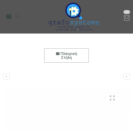
0
Βάζο 65ml Γυάλινο Φλατ με Καπάκι Ø66
Αρχική
Μικρο-Συσκευές Κουζίνας
Οικιακός Εξοπλισμός
Πλευρική
Δοχεία Αποθήκεσης
Στήλη