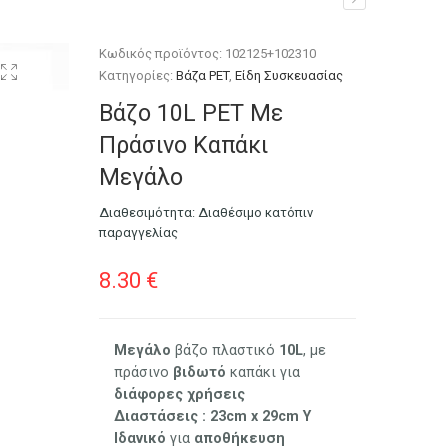
Κωδικός προϊόντος:
102125+102310
Κατηγορίες:
Βάζα PET
,
Είδη Συσκευασίας
Βάζο 10L PET Με
Πράσινο Καπάκι
Μεγάλo
Διαθεσιμότητα:
Διαθέσιμο κατόπιν
παραγγελίας
8.30
€
Μεγάλο
βάζο πλαστικό
10L
, με
πράσινο
βιδωτό
καπάκι για
διάφορες
χρήσεις
Διαστάσεις : 23cm x 29cm Υ
Ιδανικό
για
αποθήκευση