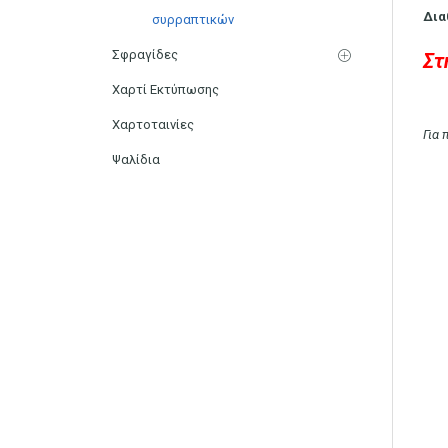
Δια
συρραπτικών
Σφραγίδες
Στ
Χαρτί Εκτύπωσης
Χαρτοταινίες
Για
Ψαλίδια