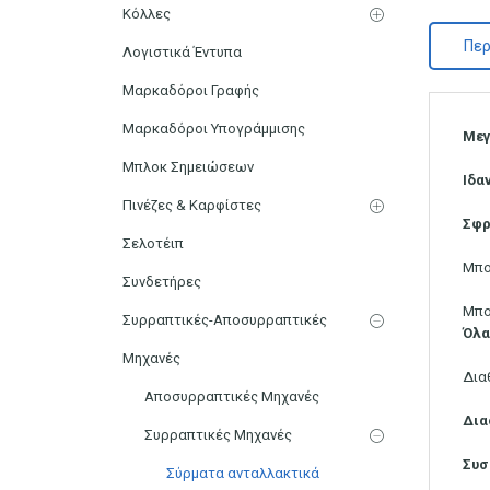
Κόλλες
Περ
Λογιστικά Έντυπα
Μαρκαδόροι Γραφής
Μαρκαδόροι Υπογράμμισης
Μεγ
Μπλοκ Σημειώσεων
Ιδα
Πινέζες & Καρφίστες
Σφρ
Σελοτέιπ
Μπο
Συνδετήρες
Μπο
Συρραπτικές-Αποσυρραπτικές
Όλα
Μηχανές
Δια
Αποσυρραπτικές Μηχανές
Δια
Συρραπτικές Μηχανές
Συσ
Σύρματα ανταλλακτικά