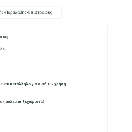
ής-Παραλαβής-Επιστροφές
σεις
λ.π.
είναι
κατάλληλο
για
αυτή
την
χρήση
ο (
πωλείται
ξεχωριστά
)