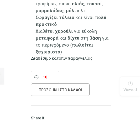
τροφίμων, όπως
ελιές
,
τουρσί
,
μαρμελάδες,
μέλι
κ.λ.π.
Σφραγίζει
τέλεια
και είναι
πολύ
πρακτικό
Διαθέτει
χερούλι
για εύκολη
μεταφορά
και
δίχτυ
στη
βάση
για
το περιεχόμενο (
πωλείται
ξεχωριστά
)
Διαθέσιμο κατόπιν παραγγελίας
Viewed
ΠΡΟΣΘΉΚΗ ΣΤΟ ΚΑΛΆΘΙ
Share it: