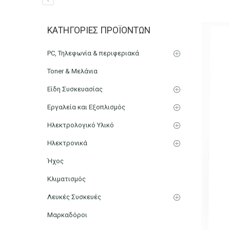
Βάζο 10L PET Με Πράσιν
ΚΑΤΗΓΟΡΊΕΣ ΠΡΟΪΌΝΤΩΝ
Αρχική
Μικρο-Συσκευές Κουζίνας
Οικιακός Εξοπλισμ
PC, Τηλεφωνία & περιφεριακά
Toner & Μελάνια
Είδη Συσκευασίας
Εργαλεία και Εξοπλισμός
Ηλεκτρολογικό Υλικό
Ηλεκτρονικά
Ήχος
Κλιματισμός
Λευκές Συσκευές
Μαρκαδόροι