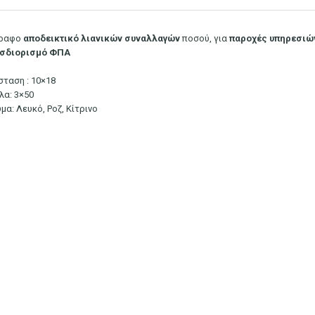
ραφο
αποδεικτικό
λιανικών συναλλαγών
ποσού, για
παροχές
υπηρεσιώ
σδιορισμό
ΦΠΑ
σταση : 10×18
λα: 3×50
μα: Λευκό, Ροζ, Κίτρινο