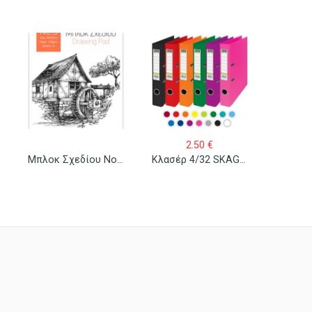
2.50
€
Μπλοκ Σχεδίου Νο 3 25×35 (Β4)
Κλασέρ 4/32 SKAG ECO Πλαστικό