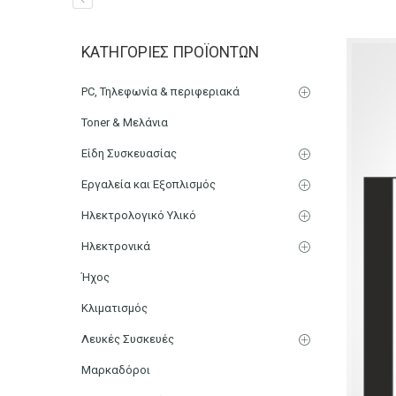
Απόδειξη Λιανικών Συνα
ΚΑΤΗΓΟΡΊΕΣ ΠΡΟΪΌΝΤΩΝ
Αυτογραφικό
PC, Τηλεφωνία & περιφεριακά
Αρχική
Χαρτικά-Είδη Γραφείου
Λογιστικά Έντυπα
Toner & Μελάνια
Είδη Συσκευασίας
Εργαλεία και Εξοπλισμός
Ηλεκτρολογικό Υλικό
Ηλεκτρονικά
Ήχος
Κλιματισμός
Λευκές Συσκευές
Μαρκαδόροι