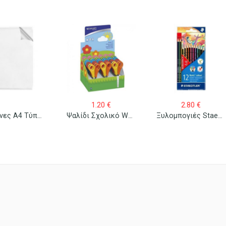
1.20
€
2.80
€
Ζελατίνες Α4 Τύπου Γ 100 Τεμ.
Ψαλίδι Σχολικό Westcott Junior 13cm
Ξυλομπογιές Staedtler Wopex Norris Colour