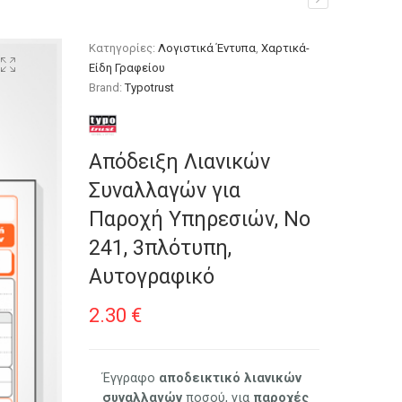
 Νο 241, 3πλότυπη,
Κατηγορίες:
Λογιστικά Έντυπα
,
Χαρτικά-
Είδη Γραφείου
Brand:
Typotrust
Απόδειξη Λιανικών
Συναλλαγών για
Παροχή Υπηρεσιών, Νο
241, 3πλότυπη,
Αυτογραφικό
2.30
€
Έγγραφο
αποδεικτικό
λιανικών
συναλλαγών
ποσού, για
παροχές