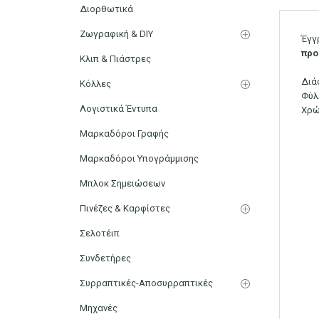
Διορθωτικά
Ζωγραφική & DIY
Έγγ
προ
Κλιπ & Πιάστρες
Διά
Κόλλες
Φύλ
Λογιστικά Έντυπα
Χρώ
Μαρκαδόροι Γραφής
Μαρκαδόροι Υπογράμμισης
Μπλοκ Σημειώσεων
Πινέζες & Καρφίστες
Σελοτέιπ
Συνδετήρες
Συρραπτικές-Αποσυρραπτικές
Μηχανές