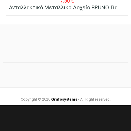
7.50
€
Ανταλλακτικό Μεταλλικό Δοχείο BRUNO Για Μίξερ Ροφημάτων 450ml
Copyright © 2020
Grafosystems
- All Right reserved!
Web Design by:
Grafosystems