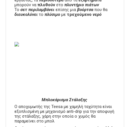
εργασίας, τα
περισσότερα
από τα
εξαρτήματα
μπορούν να
πλυθούν
στο
πλυντήριο
πιάτων
Το
σετ
περιλαμβάνει
επίσης μια
βούρτσα
που θα
διευκολύνει
το
πλύσιμο
με
τρεχούμενο
νερό
Μπλοκάρισμα Στάλαξης
Ο αποχυμωτής της Teesa με χαμηλή ταχύτητα είναι
εξοπλισμένη με μηχανισμό anti-drip για την αποφυγή
της στάλαξης, χάρη στην οποία ο χυμός θα
παραμείνει στο μπολ