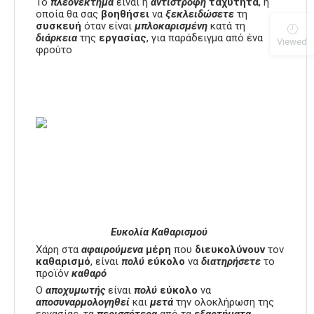
Το
πλεονέκτημα
είναι η
αντίστροφη
ταχύτητα
, η
οποία θα σας
βοηθήσει
να
ξεκλειδώσετε
τη
συσκευή
όταν είναι
μπλοκαρισμένη
κατά τη
διάρκεια
της
εργασίας
, για παράδειγμα από ένα
Viewed
φρούτο
Ευκολία Καθαρισμού
Χάρη στα
αφαιρούμενα
μέρη
που
διευκολύνουν
τον
καθαρισμό
, είναι
πολύ
εύκολο
να
διατηρήσετε
το
προϊόν
καθαρό
Ο
αποχυμωτής
είναι
πολύ
εύκολο
να
αποσυναρμολογηθεί
και
μετά
την ολοκλήρωση της