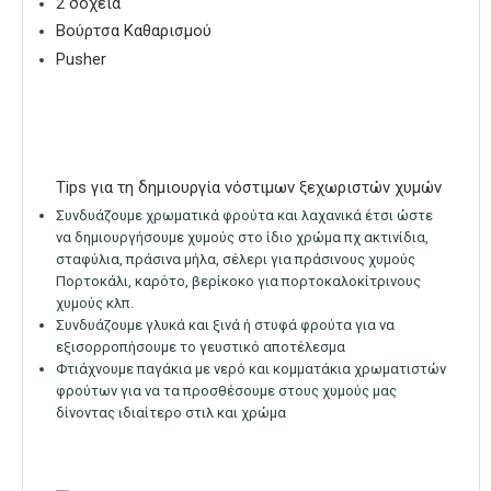
2 δοχεία
Βούρτσα Καθαρισμού
Pusher
Tips για τη δημιουργία νόστιμων ξεχωριστών χυμών
Συνδυάζουμε χρωματικά φρούτα και λαχανικά έτσι ώστε
να δημιουργήσουμε χυμούς στο ίδιο χρώμα πχ ακτινίδια,
σταφύλια, πράσινα μήλα, σέλερι για πράσινους χυμούς
Πορτοκάλι, καρότο, βερίκοκο για πορτοκαλοκίτρινους
χυμούς κλπ.
Συνδυάζουμε γλυκά και ξινά ή στυφά φρούτα για να
εξισορροπήσουμε το γευστικό αποτέλεσμα
Φτιάχνουμε παγάκια με νερό και κομματάκια χρωματιστών
φρούτων για να τα προσθέσουμε στους χυμούς μας
δίνοντας ιδιαίτερο στιλ και χρώμα