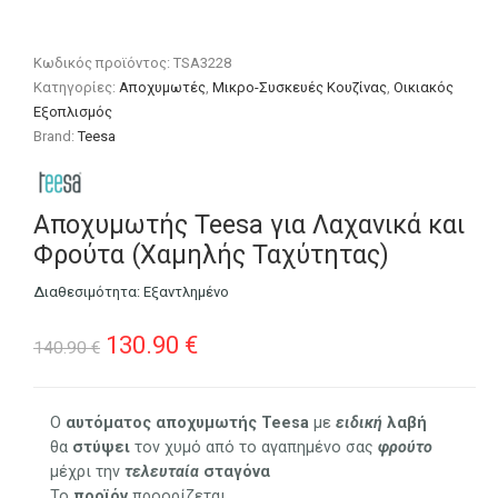
Κωδικός προϊόντος:
TSA3228
Κατηγορίες:
Αποχυμωτές
,
Μικρο-Συσκευές Κουζίνας
,
Οικιακός
Εξοπλισμός
Brand:
Teesa
Αποχυμωτής Teesa για Λαχανικά και
Φρούτα (Χαμηλής Ταχύτητας)
Διαθεσιμότητα:
Εξαντλημένο
Original
Η
130.90
€
140.90
€
price
τρέχουσα
was:
τιμή
Ο
αυτόματος αποχυμωτής Teesa
με
ειδική
λαβή
θα
στύψει
τον χυμό από το αγαπημένο σας
φρούτο
140.90 €.
είναι:
μέχρι την
τελευταία
σταγόνα
Το
προϊόν
προορίζεται