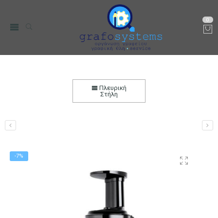
0
Αποχυμωτής Teesa για Λαχανικά και Φρούτα
(Χαμηλής Ταχύτητας)
Πλευρική
Στήλη
Αρχική
Μικρο-Συσκευές Κουζίνας
Αποχυμωτές
-7%