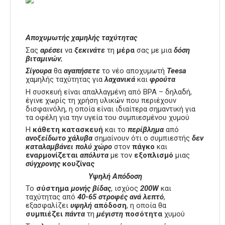
Αποχυμωτής χαμηλής ταχύτητας
Σας
αρέσει
να
ξεκινάτε
τη
μέρα
σας με μια
δόση
βιταμινών
;
Σίγουρα
θα
αγαπήσετε
το νέο αποχυμωτή
Teesa
χαμηλής ταχύτητας για
λαχανικά
και
φρούτα
Η συσκευή είναι απαλλαγμένη από BPA – δηλαδή,
έγινε χωρίς τη χρήση υλικών που περιέχουν
δισφαινόλη, η οποία είναι ιδιαίτερα σημαντική για
τα οφέλη για την υγεία του συμπιεσμένου χυμού
Η
κάθετη
κατασκευή
και το
περίβλημα
από
ανοξείδωτο
χάλυβα
σημαίνουν ότι ο συμπιεστής
δεν
καταλαμβάνει
πολύ χώρο
στον
πάγκο
και
εναρμονίζεται
απόλυτα
με τον
εξοπλισμό
μιας
σύγχρονης
κουζίνας
Υψηλή Απόδοση
Το
σύστημα
μονής βίδας
, ισχύος
200W
και
ταχύτητας από
40-65 στροφές ανά λεπτό
,
εξασφαλίζει
υψηλή
απόδοση
, η οποία θα
συμπιέζει
πάντα
τη
μέγιστη
ποσότητα
χυμού