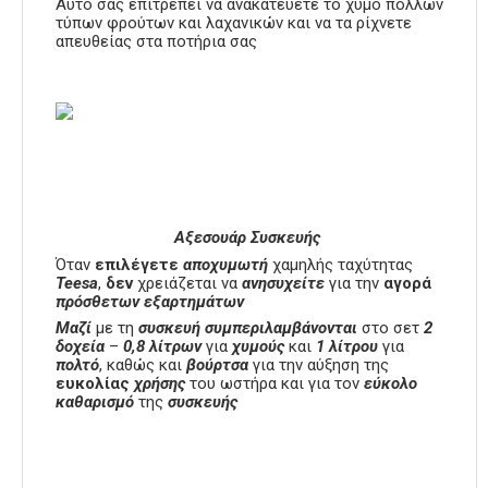
Αυτό σας επιτρέπει να ανακατεύετε το χυμό πολλών
τύπων φρούτων και λαχανικών και να τα ρίχνετε
απευθείας στα ποτήρια σας
Αξεσουάρ Συσκευής
Όταν
επιλέγετε
αποχυμωτή
χαμηλής ταχύτητας
Teesa
,
δεν
χρειάζεται να
ανησυχείτε
για την
αγορά
πρόσθετων
εξαρτημάτων
Μαζί
με τη
συσκευή
συμπεριλαμβάνονται
στο σετ
2
δοχεία
–
0,8 λίτρων
για
χυμούς
και
1 λίτρου
για
πολτό
, καθώς και
βούρτσα
για την αύξηση της
ευκολίας
χρήσης
του ωστήρα και για τον
εύκολο
καθαρισμό
της
συσκευής