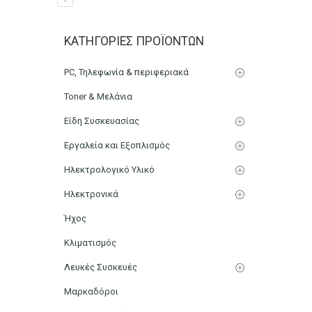
Ανταλλακτικός Αναδευτή
ΚΑΤΗΓΟΡΊΕΣ ΠΡΟΪΌΝΤΩΝ
Ραβδομπλέντερ BRUNO 
PC, Τηλεφωνία & περιφεριακά
Αρχική
Μικρο-Συσκευές Κουζίνας
Οικιακός Εξοπλισμ
Toner & Μελάνια
Είδη Συσκευασίας
Εργαλεία και Εξοπλισμός
Ηλεκτρολογικό Υλικό
Ηλεκτρονικά
Ήχος
Κλιματισμός
Λευκές Συσκευές
Μαρκαδόροι