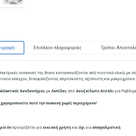
ιγραφή
Επιπλέον πληροφορίες
Τρόποι Αποστολ
ηλεκτρικές συσκευές της Bruno κατασκευάζονται από ποιοτικά υλικά, με 
οτικού ελέγχου, διασφαλίζοντας απρόσκοπτη, αξιόπιστη και μακροχρόνια
αλλακτικός
Αναδευτήρας
με
Λεπίδες
από
Ανοξείδωτο
Ατσάλι
για Ραβδομ
 χρησιμοποιείτε ποτέ την συσκευή χωρίς περιεχόμενο!
ροϊόν
προορίζεται για
οικιακή
χρήση
και
όχι
για
επαγγελματική