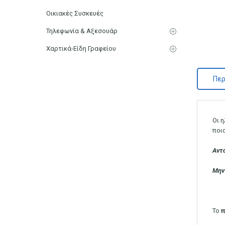
Οικιακές Συσκευές
Τηλεφωνία & Αξεσουάρ
Χαρτικά-Είδη Γραφείου
Περ
Οι 
ποι
Αντ
Μην
Το
π