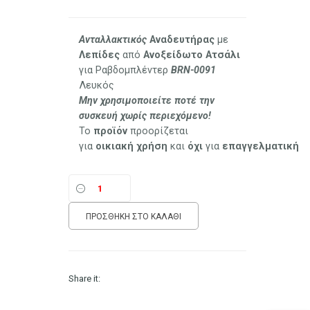
Ανταλλακτικός
Αναδευτήρας
με
Λεπίδες
από
Ανοξείδωτο
Ατσάλι
για Ραβδομπλέντερ
BRN-0091
Λευκός
Μην χρησιμοποιείτε ποτέ την
συσκευή χωρίς περιεχόμενο!
Το
προϊόν
προορίζεται
για
οικιακή
χρήση
και
όχι
για
επαγγελματική
ΠΡΟΣΘΉΚΗ ΣΤΟ ΚΑΛΆΘΙ
Share it: