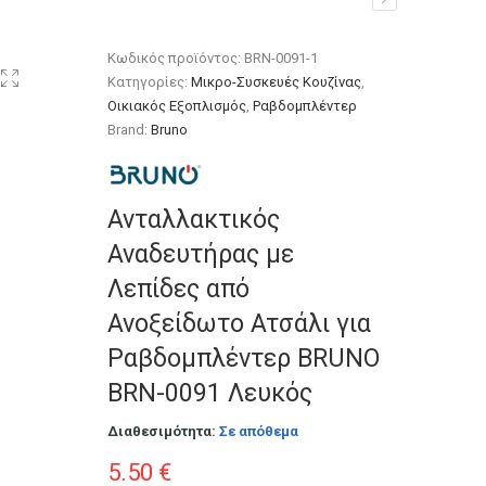
ο Ατσάλι για
Κωδικός προϊόντος:
BRN-0091-1
Κατηγορίες:
Μικρο-Συσκευές Κουζίνας
,
Οικιακός Εξοπλισμός
,
Ραβδομπλέντερ
Brand:
Bruno
Ανταλλακτικός
Αναδευτήρας με
Λεπίδες από
Ανοξείδωτο Ατσάλι για
Ραβδομπλέντερ BRUNO
BRN-0091 Λευκός
Διαθεσιμότητα:
Σε απόθεμα
5.50
€