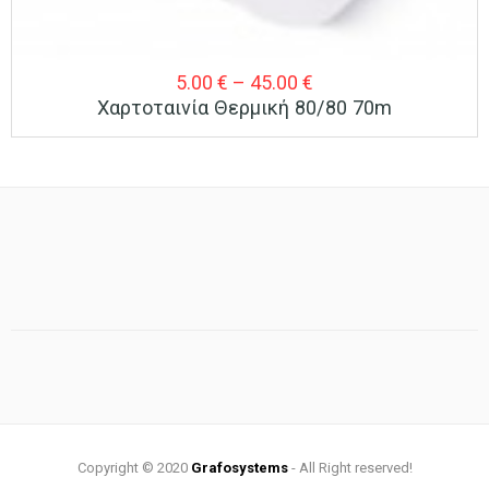
Price
5.00
€
–
45.00
€
Χαρτοταινία Θερμική 80/80 70m
range:
5.00 €
through
45.00 €
Copyright © 2020
Grafosystems
- All Right reserved!