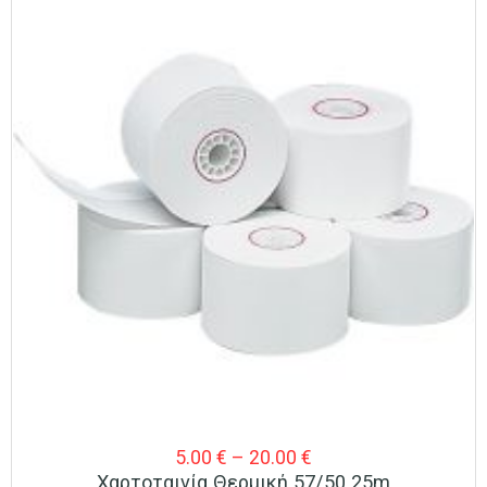
Price
5.00
€
–
20.00
€
Χαρτοταινία Θερμική 57/50 25m