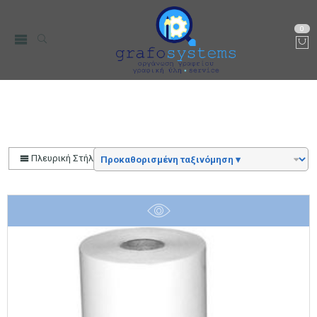
0
Χαρτοταινίες
Αρχική
Χαρτικά-Είδη Γραφείου
Πλευρική Στήλη