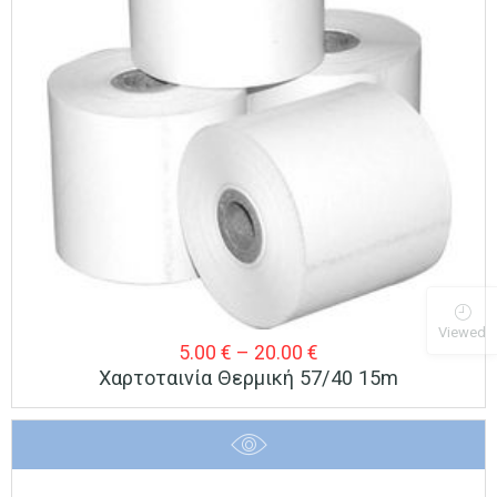
Viewed
Price
5.00
€
–
20.00
€
Χαρτοταινία Θερμική 57/40 15m
range:
5.00 €
through
20.00 €