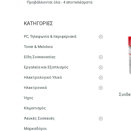
Προβάλλονται όλα - 4 αποτελέσματα
Συνδετήρες
ΚΑΤΗΓΟΡΊΕΣ
Αρχική
Χαρτικά-Είδη Γραφείου
PC, Τηλεφωνία & περιφεριακά
Toner & Μελάνια
Είδη Συσκευασίας
Εργαλεία και Εξοπλισμός
Ηλεκτρολογικό Υλικό
Ηλεκτρονικά
Ήχος
Κλιματισμός
Λευκές Συσκευές
Μαρκαδόροι