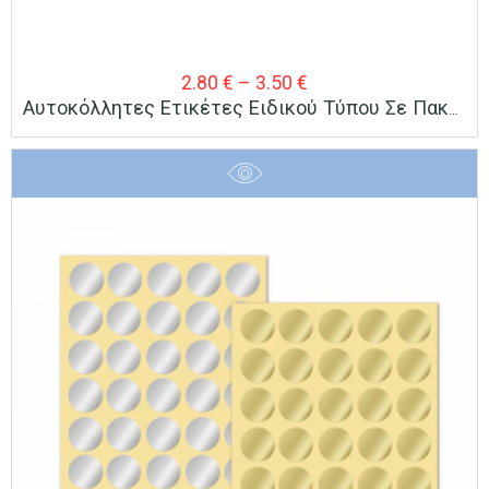
Price
2.80
€
–
3.50
€
Αυτοκόλλητες Ετικέτες Ειδικού Τύπου Σε Πακέτο Των 40 Φύλλων
range:
2.80 €
through
3.50 €