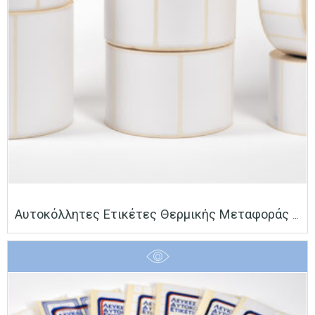
Αυτοκόλλητες Ετικέτες Θερμικής Μεταφοράς (transfer) Barcode Σε Ρολό