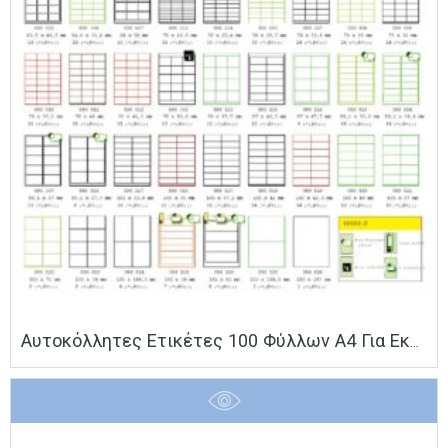
Αυτοκόλλητες Ετικέτες 100 Φύλλων Α4 Για Εκτυπώσεις Laser, Copy, Inkjet