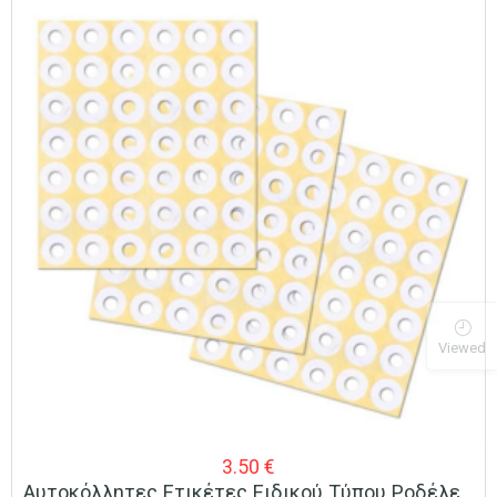
Viewed
3.50
€
Αυτοκόλλητες Ετικέτες Ειδικού Τύπου Ροδέλες Σε Πακέτο Των 40 Φύλλων