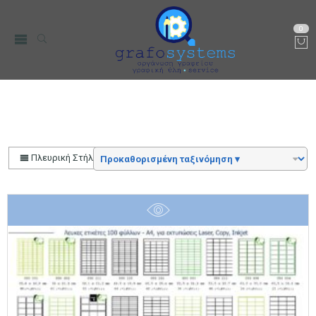
0
Αυτοκόλλητες Ετικέτες
Αρχική
Χαρτικά-Είδη Γραφείου
Πλευρική Στήλη