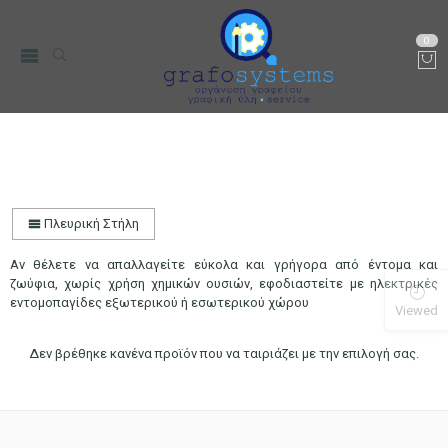
0
Εντομοπαγίδες
Αρχική
Μικρο-Συσκευές Κουζίνας
Οικιακός Εξοπλισμός
Πλευρική Στήλη
Αν θέλετε να απαλλαγείτε εύκολα και γρήγορα από έντομα και
ζωύφια, χωρίς χρήση χημικών ουσιών, εφοδιαστείτε με ηλεκτρικές
εντομοπαγίδες εξωτερικού ή εσωτερικού χώρου
Viewed
Δεν βρέθηκε κανένα προϊόν που να ταιριάζει με την επιλογή σας.