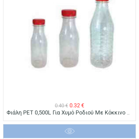
Original
Η
0.32
€
0.40
€
Φιάλη PET 0,500L Για Χυμό Ροδιού Με Κόκκινο Καπάκι
price
τρέχουσα
was:
τιμή
0.40 €.
είναι: