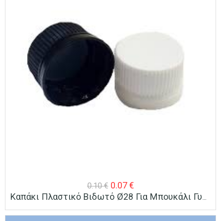
Original
Η
0.07
€
0.10
€
Καπάκι Πλαστικό Βιδωτό Ø28 Για Μπουκάλι Γυάλινο 0,200L Special
price
τρέχουσα
was:
τιμή