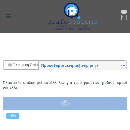
0
Μπουκάλια PET
Αρχική
Μικρο-Συσκευές Κουζίνας
Οικιακός Εξοπλισμός
Δοχεία Αποθήκεσης
Μπουκάλια
Πλευρική Στήλη
Πλαστικές φιάλες pet κατάλληλες για χυμό φρούτων, ροδιού, κρασί
και λάδι
-30%