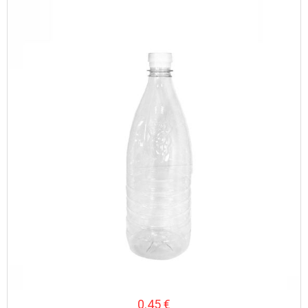
0.32 €.
0.45
€