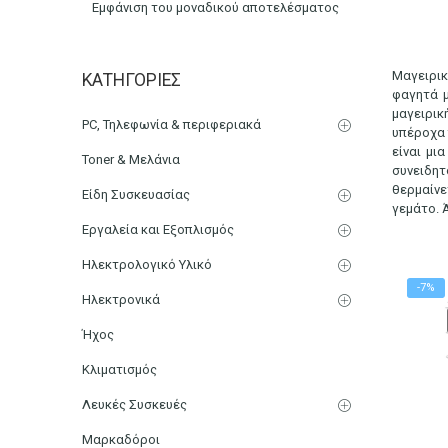
Εμφάνιση του μοναδικού αποτελέσματος
Ατμομάγειρες
Μαγειρικ
ΚΑΤΗΓΟΡΊΕΣ
Αρχική
Μικρο-Συσκευές Κουζίνας
φαγητά μ
μαγειρικ
PC, Τηλεφωνία & περιφεριακά
υπέροχα 
είναι μι
Toner & Μελάνια
συνειδη
θερμαίνε
Είδη Συσκευασίας
γεμάτο. 
Εργαλεία και Εξοπλισμός
Ηλεκτρολογικό Υλικό
-7%
Ηλεκτρονικά
Ήχος
Κλιματισμός
Λευκές Συσκευές
Μαρκαδόροι