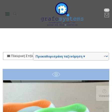
0
Αρχική
Color
Neon Γαλάζιο
Πλευρική Στήλη
Viewed