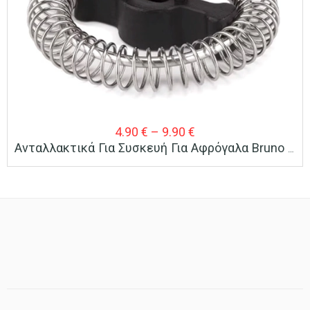
Price
4.90
€
–
9.90
€
Ανταλλακτικά Για Συσκευή Για Αφρόγαλα Bruno BRN-0204
range:
4.90 €
through
9.90 €