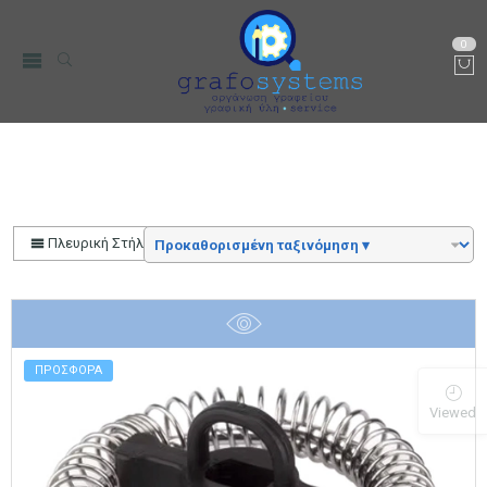
0
Αρχική
Color
BRUNO Ανταλλακτικό Καπάκι
Πλευρική Στήλη
ΠΡΟΣΦΟΡΑ
Viewed