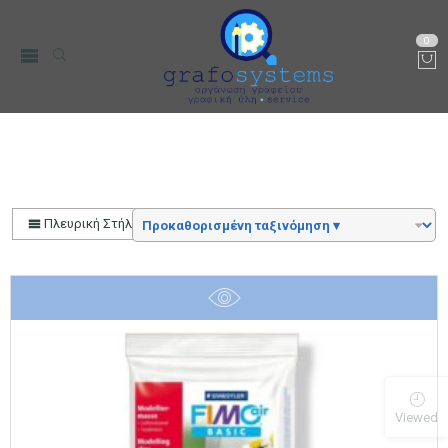
0
Αρχική
Color
Τερακότα
Πλευρική Στήλη
Viewed