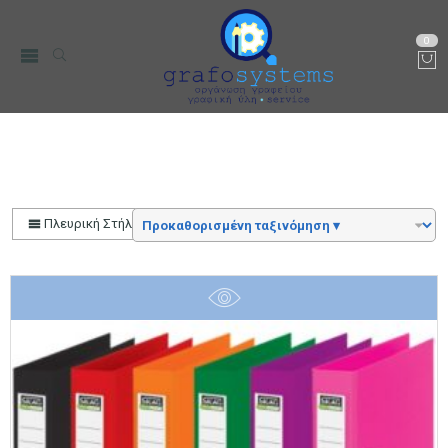
0
Αρχική
Color
Μπλε Σκούρο
Πλευρική Στήλη