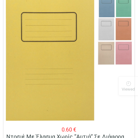
Viewed
0.60
€
Ντοσιέ Με Έλασμα Χωρίς “Αυτιά” Σε Διάφορα Χρώματα (24x34cm)