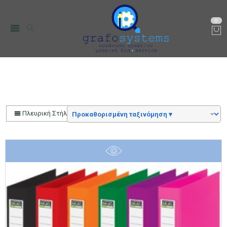
0
Αρχική
Color
Μπεζ
Πλευρική Στήλη