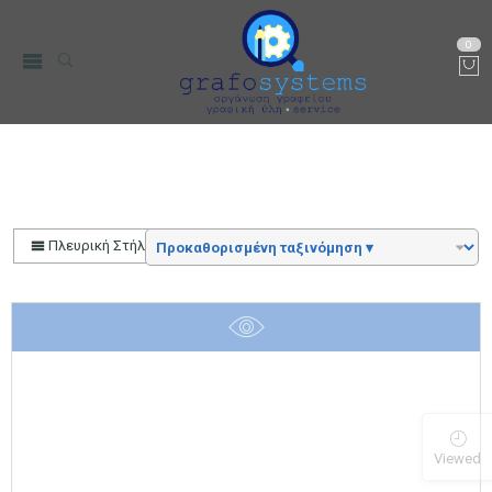
0
Αρχική
Color
Μεταλλικό Βιδωτό 31,5x18mm Χρυσό
Πλευρική Στήλη
Viewed