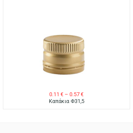
Price
0.11
€
–
0.57
€
Καπάκια Φ31,5
range:
0.11 €
through
0.57 €