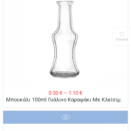
Viewed
Price
0.30
€
–
1.10
€
Μπουκάλι 100ml Γυάλινο Καραφάκι Με Κλείσιμο Φελλού
range:
0.30 €
through
1.10 €