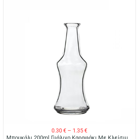
Price
0.30
€
–
1.35
€
Μπουκάλι 200ml Γυάλινο Καραφάκι Με Κλείσιμο Φελλού