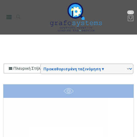
0
Αρχική
Color
Κωνικός Φ23 28x23x16mm
Πλευρική Στήλη