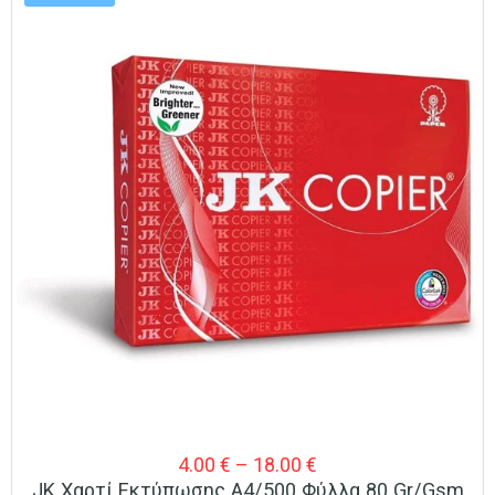
Price
4.00
€
–
18.00
€
JK Χαρτί Εκτύπωσης A4/500 Φύλλα 80 Gr/gsm