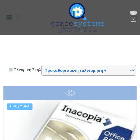
0
Αρχική
Color
Δεσμίδα
Πλευρική Στήλη
ΠΡΟΣΦΟΡΑ