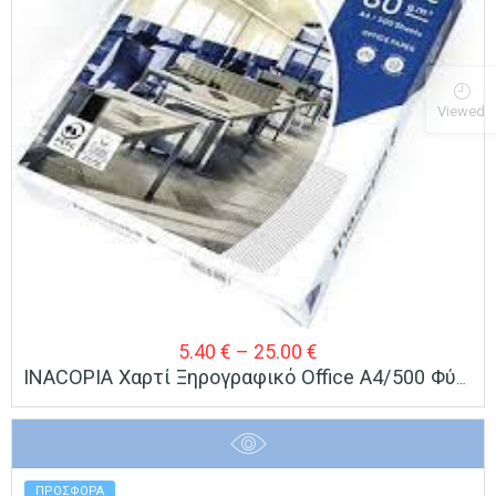
Viewed
Price
5.40
€
–
25.00
€
INACOPIA Χαρτί Ξηρογραφικό Office A4/500 Φύλλα 80 Gr/m2
range:
5.40 €
through
25.00 €
ΠΡΟΣΦΟΡΑ