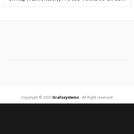
range:
4.00 €
through
18.00 €
Copyright © 2020
Grafosystems
- All Right reserved!
Web Design by:
Grafosystems