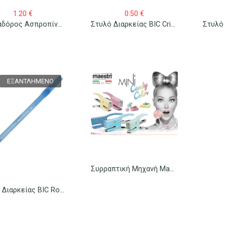
1.20
€
0.50
€
Μαρκαδόρος Ασπροπίνακα EnLegend Whiteboard Marker Grip
Στυλό Διαρκείας BIC Cristal Fun Large 4 Χρώματα
ΕΞΑΝΤΛΗΜΈΝΟ
Συρραπτική Μηχανή Maestri Mini Plier Candy No 10
Στυλό Διαρκείας BIC Round Stick Μπλε 1.00mm