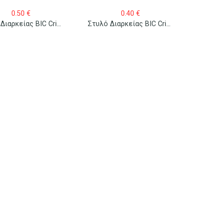
0.50
€
0.40
€
Στυλό Διαρκείας BIC Cristal Large Μπλε
Στυλό Διαρκείας BIC Cristal Original Fine