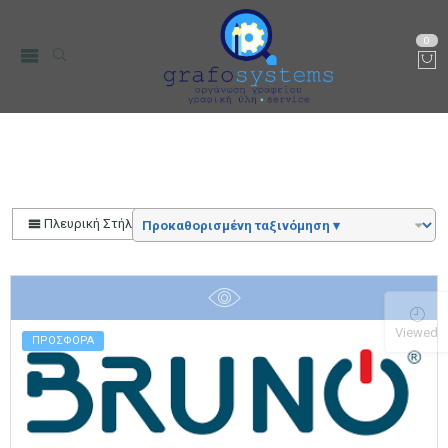
0
Αρχική
Color
Ανταλλακτική Φτερωτή
Πλευρική Στήλη
Viewed
ΠΡΟΣΦΟΡΑ