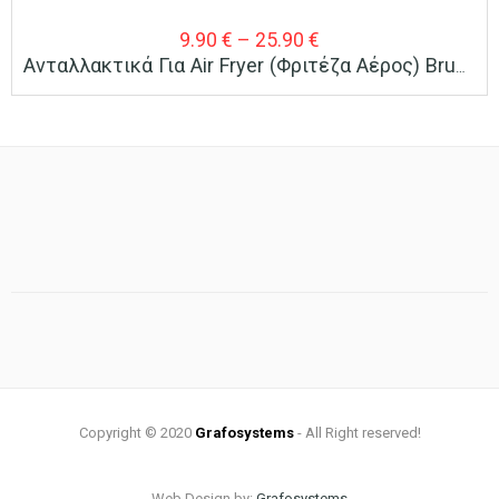
Price
9.90
€
–
25.90
€
Ανταλλακτικά Για Air Fryer (Φριτέζα Αέρος) Bruno 8L 1800W Inox/μαύρο
range:
9.90 €
through
25.90 €
Copyright © 2020
Grafosystems
- All Right reserved!
Web Design by:
Grafosystems